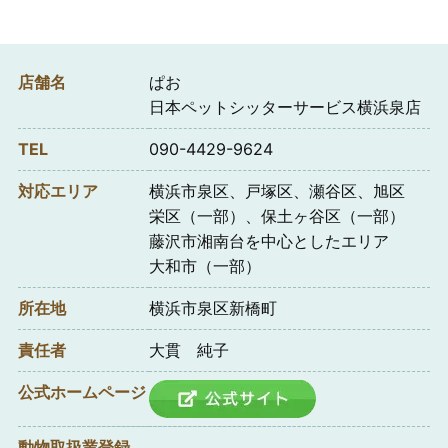
店舗名
ぱお
日本ペットシッターサービス横浜泉店
TEL
090-4429-9624
対応エリア
横浜市泉区、戸塚区、瀬谷区、旭区
栄区（一部）、保土ヶ谷区（一部）
藤沢市湘南台を中心としたエリア
大和市（一部）
所在地
横浜市泉区新橋町
責任者
大貫 純子
公式ホームページ
動物取扱業登録