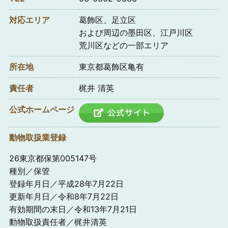
対応エリア
葛飾区、足立区
および周辺の墨田区、江戸川区
荒川区などの一部エリア
所在地
東京都葛飾区亀有
責任者
梶井 清英
公式ホームページ
動物取扱業登録
26東京都保第005147号
種別／保管
登録年月日／平成28年7月22日
更新年月日／令和8年7月22日
有効期間の末日／令和13年7月21日
動物取扱責任者／梶井清英