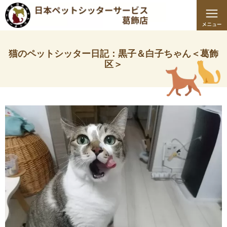
猫のペットシッター日記：黒子＆白子ちゃん＜葛飾
区＞