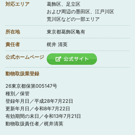
対応エリア
葛飾区、足立区
および周辺の墨田区、江戸川区
荒川区などの一部エリア
所在地
東京都葛飾区亀有
責任者
梶井 清英
公式ホームページ
動物取扱業登録
26東京都保第005147号
種別／保管
登録年月日／平成28年7月22日
更新年月日／令和8年7月22日
有効期間の末日／令和13年7月21日
動物取扱責任者／梶井清英