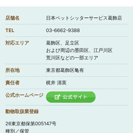
店舗名
日本ペットシッターサービス葛飾店
TEL
03-6662-9388
対応エリア
葛飾区、足立区
および周辺の墨田区、江戸川区
荒川区などの一部エリア
所在地
東京都葛飾区亀有
責任者
梶井 清英
公式ホームページ
動物取扱業登録
26東京都保第005147号
種別／保管