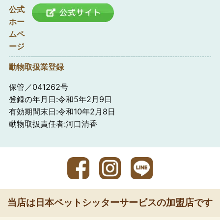
公式
ホー
ムペ
ージ
動物取扱業登録
保管／041262号
登録の年月日:令和5年2月9日
有効期間末日:令和10年2月8日
動物取扱責任者:河口清香
当店は日本ペットシッターサービスの加盟店です