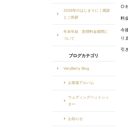
○
2026年のはじまりに｜感謝
とご挨拶
料
今
年末年始 割増料金期間に
り
ついて
引
ブログカテゴリ
VeryBerry Blog
お客様アルバム
ウェディングペットシッ
ター
お知らせ