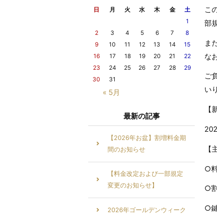
こ
日
月
火
水
木
金
土
1
部
2
3
4
5
6
7
8
ま
9
10
11
12
13
14
15
な
16
17
18
19
20
21
22
23
24
25
26
27
28
29
ご
30
31
い
« 5月
【
最新の記事
20
【2026年お盆】割増料金期
【
間のお知らせ
○
【料金改定および一部規定
変更のお知らせ】
○
○
2026年ゴールデンウィーク