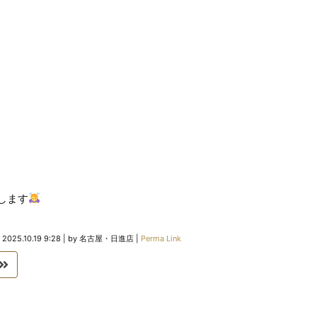
します
n
2025.10.19 9:28
|
by
名古屋・日進店
|
Perma Link