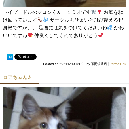
トイプードルのマロンくん、１０才です
お庭を駆
け回っています
サークルもひょいと飛び越える程
身軽ですが、、 足腰には気をつけてくださいね
かわ
いいですね
仲良くしてくれてありがとう
Posted on
2021.12.10 12:12
|
by
福岡筑豊店
|
Perma Link
ロアちゃん♪