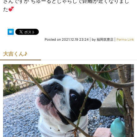
さんですが ちゅーるとじゃらしで距離が近くなりまし
た
Posted on
2021.12.19 23:24
|
by
福岡筑豊店
|
Perma Link
大吉くん♪