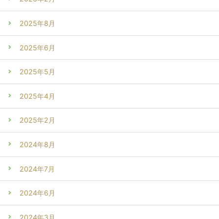
2025年8月
2025年6月
2025年5月
2025年4月
2025年2月
2024年8月
2024年7月
2024年6月
2024年3月