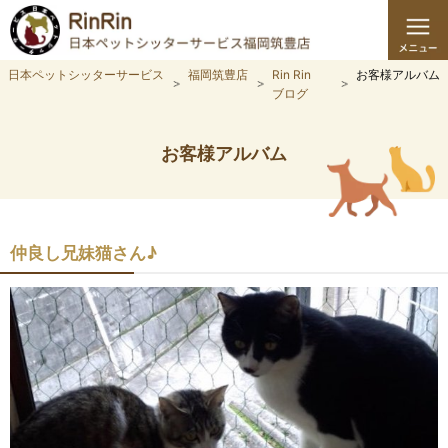
日本ペットシッターサービス
福岡筑豊店
Rin Rin
お客様アルバム
ブログ
お客様アルバム
仲良し兄妹猫さん♪