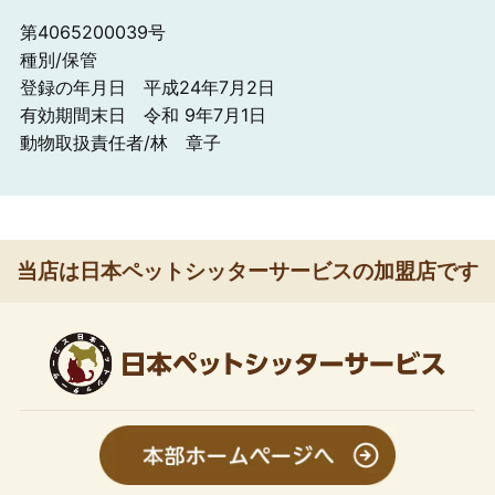
第4065200039号
種別/保管
登録の年月日 平成24年7月2日
有効期間末日 令和 9年7月1日
動物取扱責任者/林 章子
当店は日本ペットシッターサービスの加盟店です