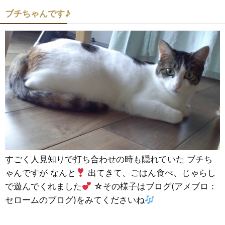
ブチちゃんです♪
すごく人見知りで打ち合わせの時も隠れていた ブチち
ゃんですが なんと
出てきて、ごはん食べ、じゃらし
で遊んでくれました
☆その様子はブログ(アメブロ：
セロームのブログ)をみてくださいね