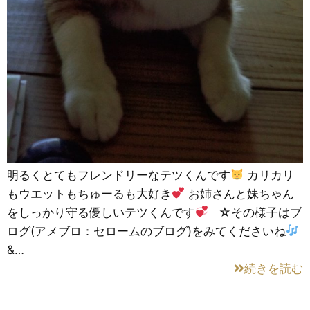
明るくとてもフレンドリーなテツくんです
カリカリ
もウエットもちゅーるも大好き
お姉さんと妹ちゃん
をしっかり守る優しいテツくんです
☆その様子はブ
ログ(アメブロ：セロームのブログ)をみてくださいね
&…
続きを読む