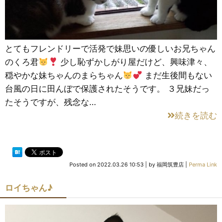
とてもフレンドリーで活発で妹思いの優しいお兄ちゃん
のくろ君
少し恥ずかしがり屋だけど、興味津々、
穏やかな妹ちゃんのまらちゃん
まだ生後間もない
台風の日に田んぼで保護されたそうです。 ３兄妹だっ
たそうですが、残念な…
続きを読む
Posted on
2022.03.26 10:53
|
by
福岡筑豊店
|
Perma Link
ロイちゃん♪