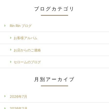
ブログカテゴリ
Rin Rin ブログ
お客様アルバム
お店からのご連絡
セロームのブログ
月別アーカイブ
2026年7月
2026年2月