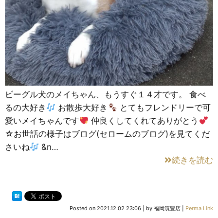
ビーグル犬のメイちゃん、もうすぐ１４才です。 食べ
るの大好き
お散歩大好き
とてもフレンドリーで可
愛いメイちゃんです
仲良くしてくれてありがとう
☆お世話の様子はブログ(セロームのブログ)を見てくだ
さいね
&n…
続きを読む
Posted on
2021.12.02 23:06
|
by
福岡筑豊店
|
Perma Link