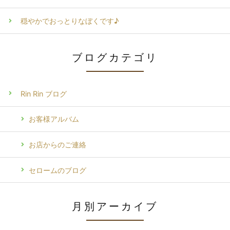
穏やかでおっとりなぼくです♪
ブログカテゴリ
Rin Rin ブログ
お客様アルバム
お店からのご連絡
セロームのブログ
月別アーカイブ