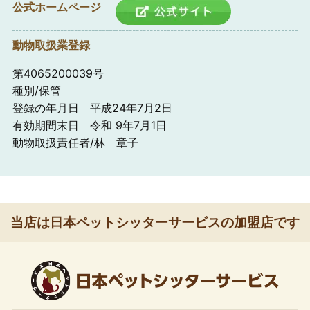
公式ホームページ
動物取扱業登録
第4065200039号
種別/保管
登録の年月日 平成24年7月2日
有効期間末日 令和 9年7月1日
動物取扱責任者/林 章子
当店は日本ペットシッターサービスの加盟店です