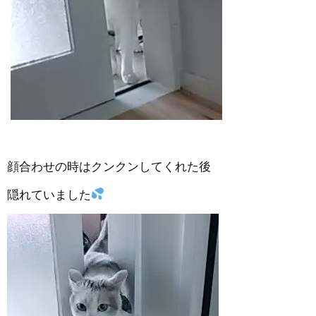
顔合わせの時はクンクンしてくれた後
隠れていました