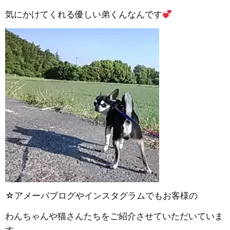
気にかけてくれる優しい弟くんなんです
☆アメーバブログやインスタグラムでもお客様の
わんちゃんや猫さんたちをご紹介させていただいていま
す。