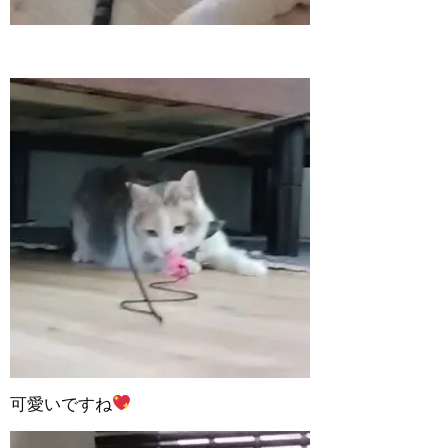
可愛いですね