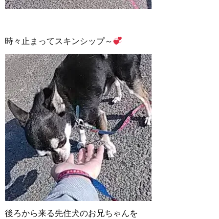
時々止まってスキンシップ～
後ろから来る先住犬のお兄ちゃんを