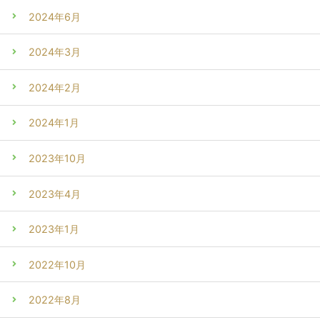
2024年6月
2024年3月
2024年2月
2024年1月
2023年10月
2023年4月
2023年1月
2022年10月
2022年8月