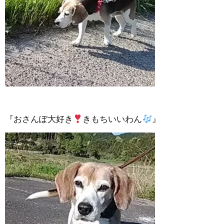
『おさんぽ大好き
きもちいいわん
』