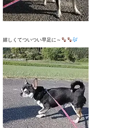
嬉しくてついつい早足に～