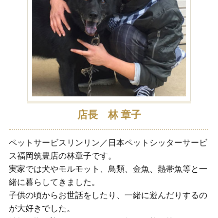
林
店長 林 章子
ペットサービスリンリン／日本ペットシッターサービ
ス福岡筑豊店の林章子です。
れ
子
実家では犬やモルモット、鳥類、金魚、熱帯魚等と一
な
て
緒に暮らしてきました。
場
ん
子供の頃からお世話をしたり、一緒に遊んだりするの
へ
が大好きでした。
が
結