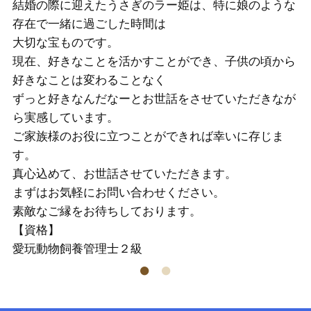
結婚の際に迎えたうさぎのラー姫は、特に娘のような
、
り
存在で一緒に過ごした時間は
癒
大切な宝ものです。
た
皆
現在、好きなことを活かすことができ、子供の頃から
合
ち
好きなことは変わることなく
族
っ
ずっと好きなんだなーとお世話をさせていただきなが
様
ら実感しています。
す
ご家族様のお役に立つことができれば幸いに存じま
【
す。
愛
真心込めて、お世話させていただきます。
まずはお気軽にお問い合わせください。
素敵なご縁をお待ちしております。
【資格】
愛玩動物飼養管理士２級