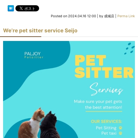
Posted on
2024.04.16 12:00
|
by
成城店
|
Perma Link
We’re pet sitter service Seijo