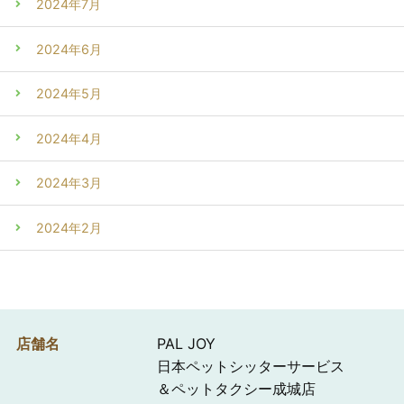
2024年7月
2024年6月
2024年5月
2024年4月
2024年3月
2024年2月
店舗名
PAL JOY
日本ペットシッターサービス
＆ペットタクシー成城店