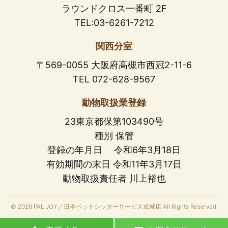
ラウンドクロス一番町 2F
TEL:03-6261-7212
関西分室
〒569-0055 大阪府高槻市西冠2-11-6
TEL 072-628-9567
動物取扱業登録
23東京都保第103490号
種別 保管
登録の年月日 令和6年3月18日
有効期間の末日 令和11年3月17日
動物取扱責任者 川上裕也
© 2026 PAL JOY／日本ペットシッターサービス成城店 All Rights Reserved.