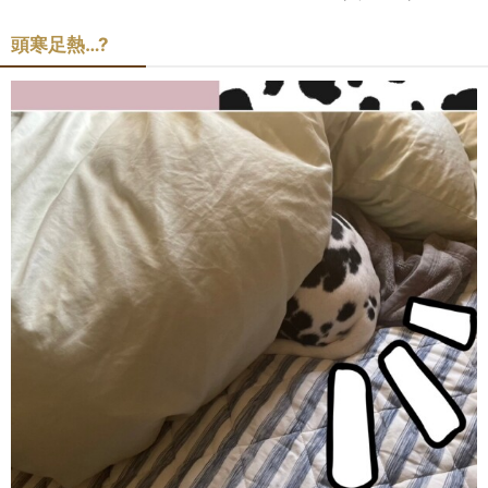
頭寒足熱…?