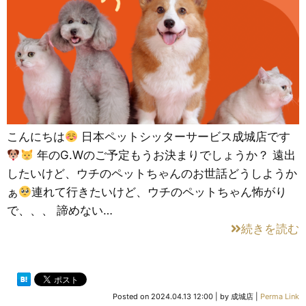
こんにちは
日本ペットシッターサービス成城店です
年のG.Wのご予定もうお決まりでしょうか？ 遠出
したいけど、ウチのペットちゃんのお世話どうしようか
ぁ
連れて行きたいけど、ウチのペットちゃん怖がり
で、、、 諦めない…
続きを読む
Posted on
2024.04.13 12:00
|
by
成城店
|
Perma Link