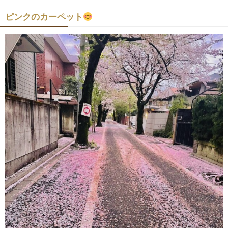
ピンクのカーペット