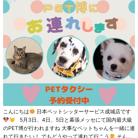
こんにちは
日本ペットシッターサービス成城店です
5月3日、4日、5日と幕張メッセにて国内最大級
のPET博が行われますね 大事なペットちゃんを一緒に連
れて行きたい！ でもどうやって連れて行こう
そん…