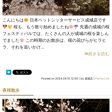
こんにちは
日本ペットシッターサービス成城店です
桜も、もう散り始めましたね
先週の成城の桜
フェスティバルでは、たくさんの人が成城の桜を楽しん
でました
この時期のお散歩は、桜の花びらがヒラヒ
ラ、それを追いかけ…
続きを読む
Posted on
2024.04.10 12:00
|
by
成城店
|
Perma Link
夜桜散歩