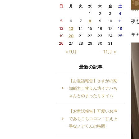
日
月
火
水
木
金
土
1
2
3
4
夜
5
6
7
8
9
10
11
12
13
14
15
16
17
18
キ
19
20
21
22
23
24
25
26
27
28
29
30
31
« 9月
11月 »
最新の記事
【お世話報告】さすがの察
知能力！甘えん坊イナバち
ゃんとのまったりタイム
【お世話報告】可愛いお声
であちこちコロン！甘え上
手なノアくんの時間