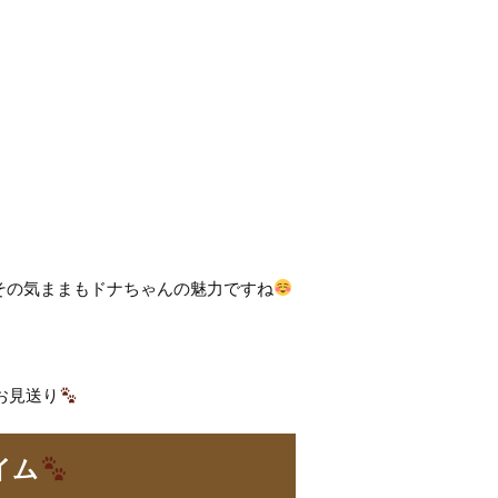
その気ままもドナちゃんの魅力ですね
お見送り
イム