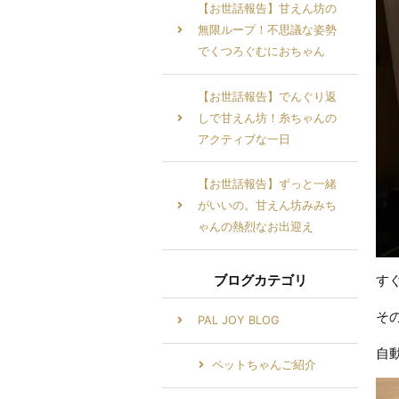
【お世話報告】甘えん坊の
無限ループ！不思議な姿勢
でくつろぐむにおちゃん
【お世話報告】でんぐり返
しで甘えん坊！糸ちゃんの
アクティブな一日
【お世話報告】ずっと一緒
がいいの。甘えん坊みみち
ゃんの熱烈なお出迎え
ブログカテゴリ
す
そ
PAL JOY BLOG
自
ペットちゃんご紹介