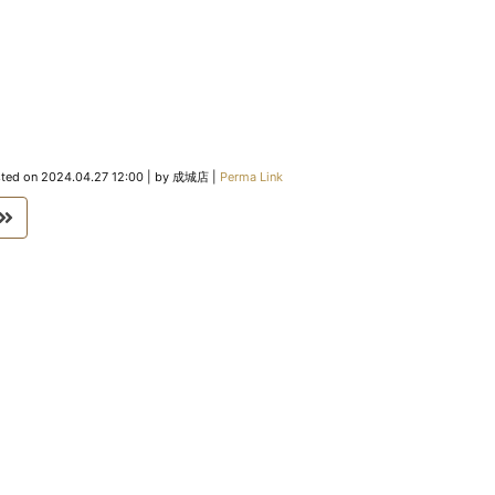
ted on
2024.04.27 12:00
|
by
成城店
|
Perma Link