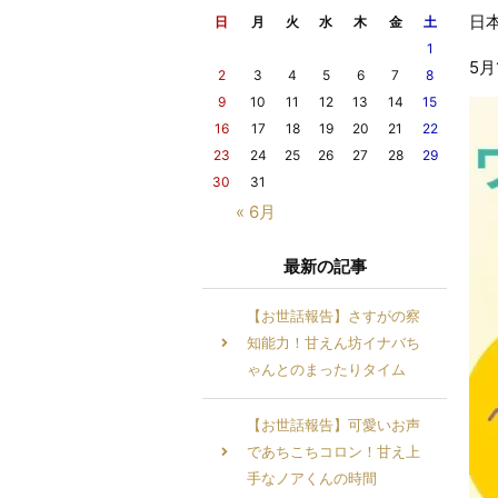
日
日
月
火
水
木
金
土
1
5
2
3
4
5
6
7
8
9
10
11
12
13
14
15
16
17
18
19
20
21
22
23
24
25
26
27
28
29
30
31
« 6月
最新の記事
【お世話報告】さすがの察
知能力！甘えん坊イナバち
ゃんとのまったりタイム
【お世話報告】可愛いお声
であちこちコロン！甘え上
手なノアくんの時間