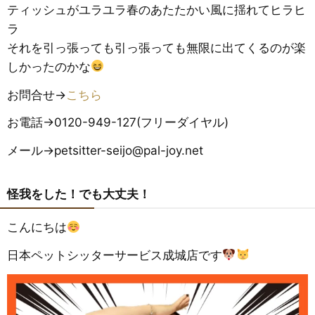
ティッシュがユラユラ春のあたたかい風に揺れてヒラヒ
ラ
それを引っ張っても引っ張っても無限に出てくるのが楽
しかったのかな
お問合せ→
こちら
お電話→0120-949-127(フリーダイヤル)
メール→petsitter-seijo@pal-joy.net
怪我をした！でも大丈夫！
こんにちは
日本ペットシッターサービス成城店です