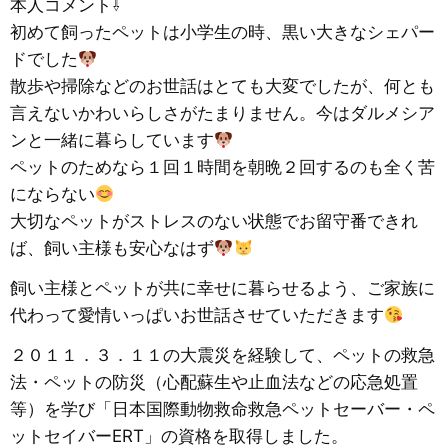
本人コメント⇩
初めて飼ったペットは小学生の時、黒い大きなシェパー
ドでした
散歩や掃除などのお世話はとても大変でしたが、何とも
言えないかわいらしさがたまりません。今はダルメシア
ンと一緒に暮らしています
ペットのためなら１回１時間を朝晩２回するのも全く苦
にならない
大切なペットがストレスのない状態でお留守番できれ
ば、飼い主様も安心なはず
飼い主様とペットが共に幸せに暮らせるよう、ご家族に
代わって愛情いっぱいお世話させていただきます
２０１１．３．１１の大震災を経験して、ペットの救急
法・ペットの防災（心配蘇生や止血法などの応急処置
等）を学び「日本国際動物救命救急ペットセーバー・ペ
ットセイバーERT」の資格を取得しました。