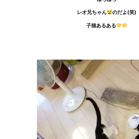
レオ兄ちゃん
のだよ(笑)
子猫あるある