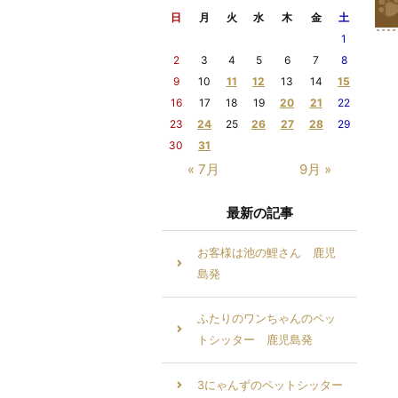
日
月
火
水
木
金
土
1
2
3
4
5
6
7
8
9
10
11
12
13
14
15
16
17
18
19
20
21
22
23
24
25
26
27
28
29
30
31
« 7月
9月 »
最新の記事
お客様は池の鯉さん 鹿児
島発
ふたりのワンちゃんのペッ
トシッター 鹿児島発
3にゃんずのペットシッター