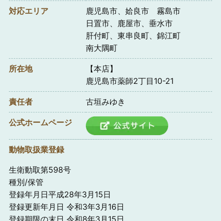
対応エリア
鹿児島市、姶良市 霧島市
日置市、鹿屋市、垂水市
肝付町、東串良町、錦江町
南大隅町
所在地
【本店】
鹿児島市薬師2丁目10-21
責任者
古垣みゆき
公式ホームページ
動物取扱業登録
生衛動取第598号
種別/保管
登録年月日平成28年3月15日
登録更新年月日 令和3年3月16日
登録期限の末日 令和8年3月15日