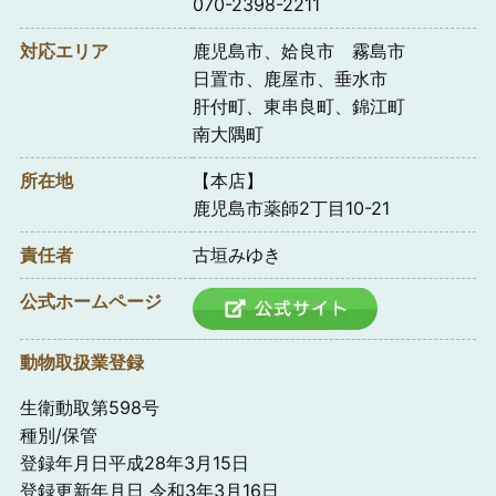
070-2398-2211
対応エリア
鹿児島市、姶良市 霧島市
日置市、鹿屋市、垂水市
肝付町、東串良町、錦江町
南大隅町
所在地
【本店】
鹿児島市薬師2丁目10-21
責任者
古垣みゆき
公式ホームページ
動物取扱業登録
生衛動取第598号
種別/保管
登録年月日平成28年3月15日
登録更新年月日 令和3年3月16日