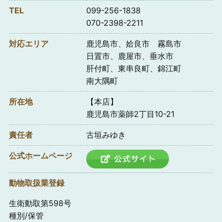
TEL
099-256-1838
070-2398-2211
対応エリア
鹿児島市、姶良市 霧島市
日置市、鹿屋市、垂水市
肝付町、東串良町、錦江町
南大隅町
所在地
【本店】
鹿児島市薬師2丁目10-21
責任者
古垣みゆき
公式ホームページ
動物取扱業登録
生衛動取第598号
種別/保管