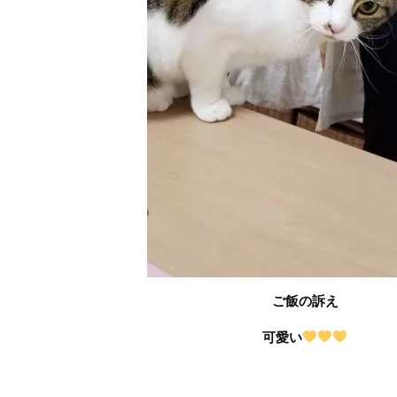
ご飯の訴え
可愛い