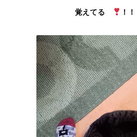
覚えてる
！！