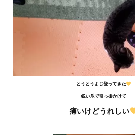
とうとうよじ登ってきた
鋭い爪で引っ掛かけて
痛いけどうれしい