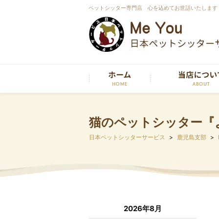
ペットシッター専門店 心を込めてお世話いたします
猫のペットシッター『
日本ペットシッターサービス
鹿児島支部
2026年8月