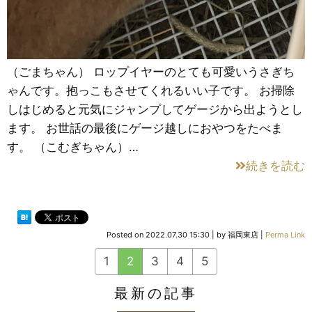
（ごまちゃん） ロップイヤーのとても可愛いうさぎち
ゃんです。抱っこもさせてくれるいい子です。 お掃除
しはじめると元気にジャンプしてゲージから出ようとし
ます。 お世話の最後にゲージ越しにおやつをたべま
す。 （こむぎちゃん）…
続きを読む
Posted on
2022.07.30 15:30
|
by
福岡東店
|
Perma Link
1
2
3
4
5
最新の記事