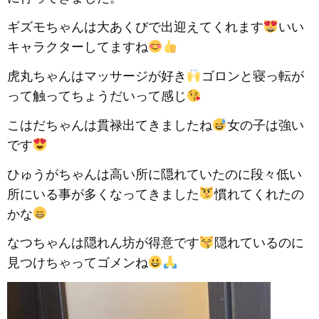
ギズモちゃんは大あくびで出迎えてくれます
いい
キャラクターしてますね
虎丸ちゃんはマッサージが好き
ゴロンと寝っ転が
って触ってちょうだいって感じ
こはだちゃんは貫禄出てきましたね
女の子は強い
です
ひゅうがちゃんは高い所に隠れていたのに段々低い
所にいる事が多くなってきました
慣れてくれたの
かな
なつちゃんは隠れん坊が得意です
隠れているのに
見つけちゃってゴメンね