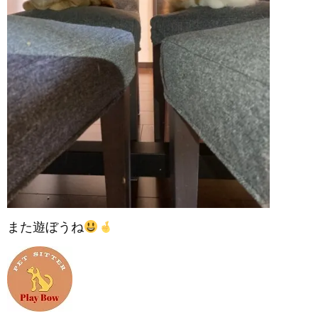
また遊ぼうね