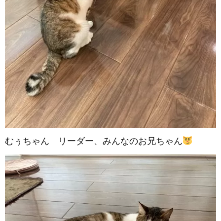
むぅちゃん リーダー、みんなのお兄ちゃん