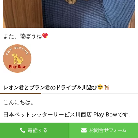
また、遊ぼうね
レオン君とブラン君のドライブ＆川遊び
こんにちは。
日本ペットシッターサービス川西店 Play Bowです。
レオン君とブラン君をドライブ＆川遊び に京都美山
まで行ってきました