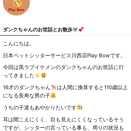
ダンクちゃんのお世話とお散歩
こんにちは。
日本ペットシッターサービス川西店Play Bowです。
今回は黒ラブイケメンのダンクちゃんのお世話に行
ってきました
16才のダンクちゃん
は人間に換算すると110歳以上
になる長寿な男の子
うちの子達もあやかりたいです
耳は聞こえにくく、目も見えにくくなっているそう
ですが、シッターの言っている事も、周りの状況も