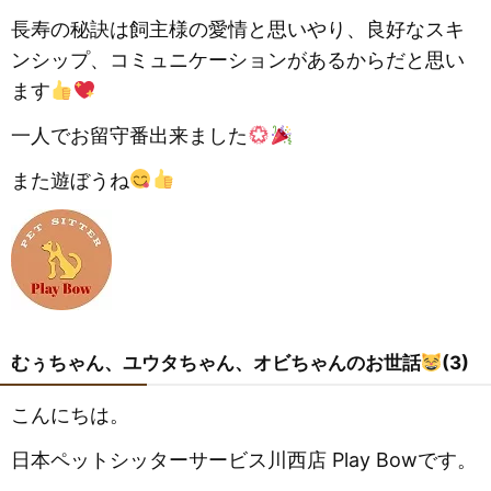
長寿の秘訣は飼主様の愛情と思いやり、良好なスキ
ンシップ、コミュニケーションがあるからだと思い
ます
一人でお留守番出来ました
また遊ぼうね
むぅちゃん、ユウタちゃん、オビちゃんのお世話
(3)
こんにちは。
日本ペットシッターサービス川西店 Play Bowです。