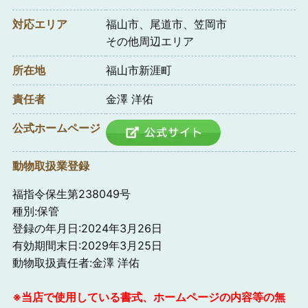
対応エリア
福山市、尾道市、笠岡市
その他周辺エリア
所在地
福山市新涯町
責任者
金澤 洋佑
公式ホームページ
動物取扱業登録
福指令保生第238049号
種別:保管
登録の年月日:2024年3月26日
有効期間末日:2029年3月25日
動物取扱責任者:金澤 洋佑
※当店で使用している書式、ホームページの内容等の無