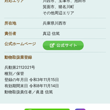
対応エリア
川西市、宝塚市、池田市
箕面市、猪名川町
その他周辺エリア
所在地
兵庫県川西市
責任者
真辺 信篤
公式ホームページ
動物取扱業登録
兵動第2112021号
種別／保管
登録の年月日 令和3年11月15日
有効期間末日 令和8年11月14日
動物取扱責任者／眞邉 信篤