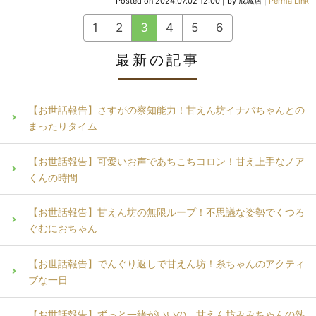
Posted on
2024.07.02 12:00
|
by
成城店
|
Perma Link
1
2
3
4
5
6
最新の記事
【お世話報告】さすがの察知能力！甘えん坊イナバちゃんとの
まったりタイム
【お世話報告】可愛いお声であちこちコロン！甘え上手なノア
くんの時間
【お世話報告】甘えん坊の無限ループ！不思議な姿勢でくつろ
ぐむにおちゃん
【お世話報告】でんぐり返しで甘えん坊！糸ちゃんのアクティ
ブな一日
【お世話報告】ずっと一緒がいいの。甘えん坊みみちゃんの熱