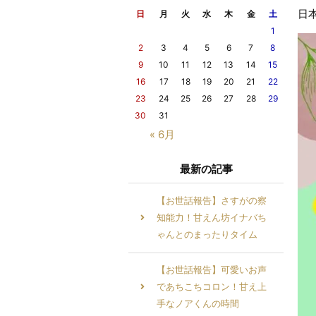
日
日
月
火
水
木
金
土
1
2
3
4
5
6
7
8
9
10
11
12
13
14
15
16
17
18
19
20
21
22
23
24
25
26
27
28
29
30
31
« 6月
最新の記事
【お世話報告】さすがの察
知能力！甘えん坊イナバち
ゃんとのまったりタイム
【お世話報告】可愛いお声
であちこちコロン！甘え上
手なノアくんの時間