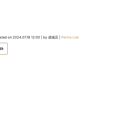
sted on
2024.07.18 12:00
|
by
成城店
|
Perma Link