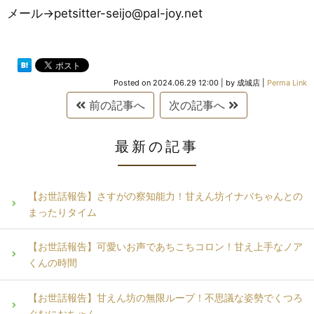
メール→petsitter-seijo@pal-joy.net
Posted on
2024.06.29 12:00
|
by
成城店
|
Perma Link
前の記事へ
次の記事へ
最新の記事
【お世話報告】さすがの察知能力！甘えん坊イナバちゃんとの
まったりタイム
【お世話報告】可愛いお声であちこちコロン！甘え上手なノア
くんの時間
【お世話報告】甘えん坊の無限ループ！不思議な姿勢でくつろ
ぐむにおちゃん