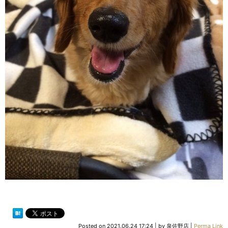
Posted on
2021.06.24 17:24
|
by
泉佐野店
|
Perma Link