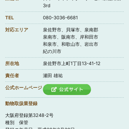
3rd
TEL
080-3036-6681
対応エリア
泉佐野市、貝塚市、泉南郡
泉南市、阪南市、岸和田市
和泉市、和歌山市、岩出市
紀の川市
所在地
泉佐野市上町1丁目13-41-12
責任者
瀬田 雄祐
公式ホームページ
動物取扱業登録
大阪府登録第3248-2号
種別 保管