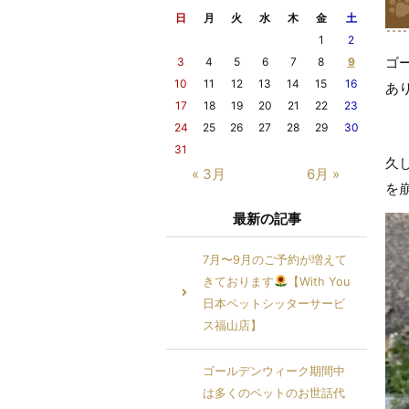
日
月
火
水
木
金
土
1
2
ゴ
3
4
5
6
7
8
9
10
11
12
13
14
15
16
あ
17
18
19
20
21
22
23
24
25
26
27
28
29
30
31
久
« 3月
6月 »
を
最新の記事
7月〜9月のご予約が増えて
きております
【With You
日本ペットシッターサービ
ス福山店】
ゴールデンウィーク期間中
は多くのペットのお世話代