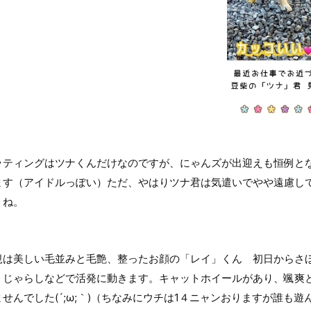
ッティングはツナくんだけなのですが、にゃんズが出迎えも恒例と
ます（アイドルっぽい）ただ、やはりツナ君は気遣いでやや遠慮し
うね。
規は美しい毛並みと毛艶、整ったお顔の「レイ」くん 初日からさ
。じゃらしなどで活発に動きます。キャットホイールがあり、颯爽
ませんでした(´;ω;｀)（ちなみにウチは1４ニャンおりますが誰も