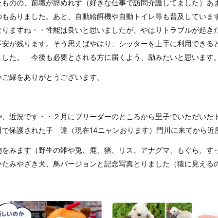
たものの、前職が辞めれず（好きな仕事で訪問介護してました）あ
のもありました。あと、自動給餌機や自動トイレ等も普及していま
なりますね・・性能は良いと思いましたが、やはりトラブルが起き
不安が残ります。そう思えばやはり、シッターを上手に利用できる
ました。 今後も必要とされる方に届くよう、励みたいと思います
いご縁をありがとうございます。
伸、近況です・・２月にブリーダーのところから里子でいただいた
川で保護された子 達（現在14ニャンおります）門川に来てから近
物をみます（野生の雉や兎、鹿、猪、リス、アナグマ、もぐら、すっ
いたみやざき犬、鳥バージョンと記念写真とりました（猿に見える