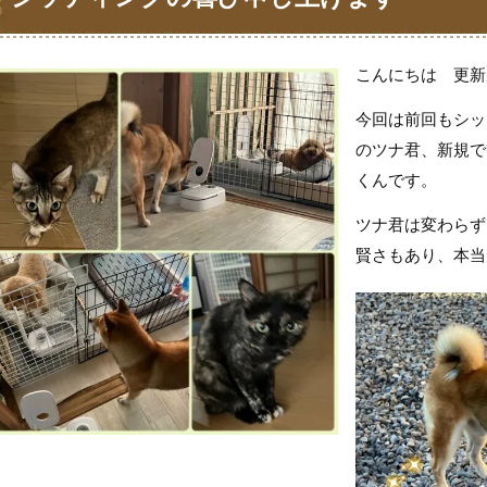
こんにちは 更新が
今回は前回もシッ
のツナ君、新規で
くんです。
ツナ君は変わらず
賢さもあり、本当