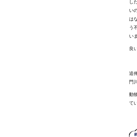
し
い
は
う
い
良
追
門
動
て