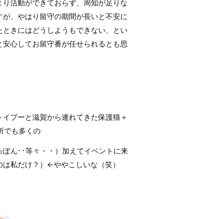
まり活動ができておらず、周知が足りな
すが、やはり留守の期間が長いと不安に
たときにはどうしようもできない、とい
と安心してお留守番が任せられるとも思
。
トイプーと滋賀から連れてきた保護猫＋
所でも多くの
ぽん･･等々・・）加えてイベントに来
のは私だけ？）←ややこしいな（笑）