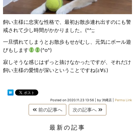
飼い主様に忠実な性格で、最初お散歩連れ出すのにも警
戒されて少し時間がかかりました。(^^;;
一旦慣れてしまうとお散歩もせがむし、元気にボール遊
びもします
(^o^)
寂しそうな感じはずっと抜けなかったですが、それだけ
飼い主様の愛情が深いということですね(≧∀≦)
Posted on
2020.11.23 13:56
|
by
沖縄店
|
Perma Link
前の記事へ
次の記事へ
最新の記事