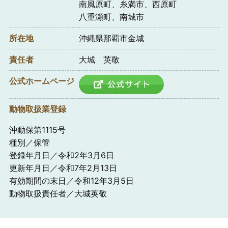
南風原町、糸満市、西原町
八重瀬町、南城市
所在地
沖縄県那覇市金城
責任者
大城 英敬
公式ホームページ
動物取扱業登録
沖動保第1115号
種別／保管
登録年月日／令和2年3月6日
更新年月日／令和7年2月13日
有効期間の末日／令和12年3月5日
動物取扱責任者／大城英敬