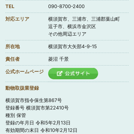
TEL
090-8700-2400
対応エリア
横須賀市、三浦市、三浦郡葉山町
逗子市、横浜市金沢区
その他周辺エリア
所在地
横須賀市大矢部4-9-15
責任者
菱沼 千景
公式ホームページ
動物取扱業登録
横須賀市指令保生第867号
登録番号 横須賀市第22410号
種別 保管
登録の年月日 令和5年2月13日
有効期間の末日 令和10年2月12日