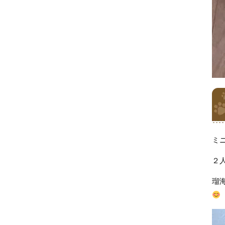
ミ
２
瑠