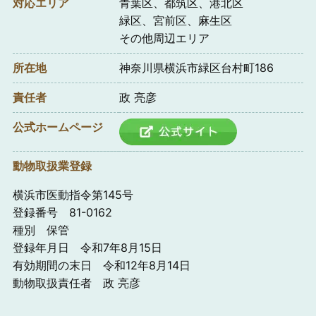
対応エリア
青葉区、都筑区、港北区
緑区、宮前区、麻生区
その他周辺エリア
所在地
神奈川県横浜市緑区台村町186
責任者
政 亮彦
公式ホームページ
動物取扱業登録
横浜市医動指令第145号
登録番号 81-0162
種別 保管
登録年月日 令和7年8月15日
有効期間の末日 令和12年8月14日
動物取扱責任者 政 亮彦