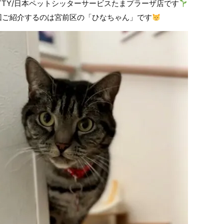
ETTY/日本ペットシッターサービスたまプラーザ店です
回ご紹介するのは宮前区の「ひなちゃん」です