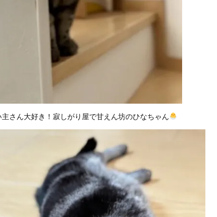
い主さん大好き！寂しがり屋で甘えん坊のひなちゃん