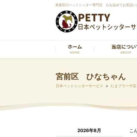
青葉区のペットシッター専門店 心を込めてお世話い
宮前区 ひなちゃん
日本ペットシッターサービス
たまプラーザ店
2026年8月
こ