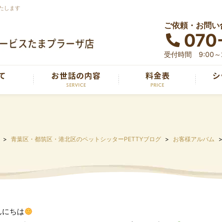
たします
ご依頼・お問い
070
受付時間 9:00～2
青葉区・都筑区・港北区のペットシッターPETTYブログ
お客様アルバム
んにちは