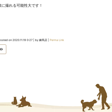
敵に撮れる可能性大です！
Posted on
2020.11.19 0:27
|
by
練馬店
|
Perma Link