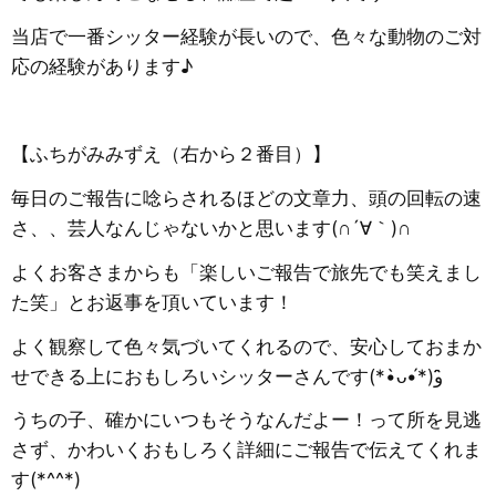
当店で一番シッター経験が長いので、色々な動物のご対
応の経験があります♪
【ふちがみみずえ（右から２番目）】
毎日のご報告に唸らされるほどの文章力、頭の回転の速
さ、、芸人なんじゃないかと思います(∩´∀｀)∩
よくお客さまからも「楽しいご報告で旅先でも笑えまし
た笑」とお返事を頂いています！
よく観察して色々気づいてくれるので、安心しておまか
せできる上におもしろいシッターさんです(*•̀ᴗ•́*)و ̑̑
うちの子、確かにいつもそうなんだよー！って所を見逃
さず、かわいくおもしろく詳細にご報告で伝えてくれま
す(*^^*)