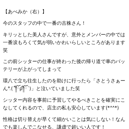
【あべみか（右）】
今のスタッフの中で一番の古株さん！
キリッとした美人さんですが、意外とメンバーの中では
一番涙もろくて気が弱いかわいらしいところがあります
笑
この前シッターの仕事が終わった後の帰り道で車のバッ
テリーが上がってしまって
環八で立ち往生したのを助けに行ったら「さとうさぁー
ん°.(´༎ຶོρ༎ຶོ`)」と泣いていました笑
シッター内容を事前に予習してやるべきことを確実にこ
なしてくれるので、店主の私も安心しています(*^^*)
性格は切り替えが早くて細かいことは気にしない！なん
でも楽しんでこなせる、謙虚で超いい人です！