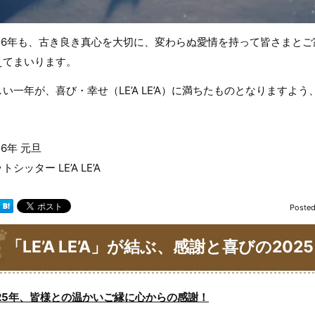
026年も、古き良き真心を大切に、変わらぬ愛情を持って皆さまとご
えてまいります。
しい一年が、喜び・幸せ（LE’A LE’A）に満ちたものとなりますよ
26年 元旦
トシッター LE’A LE’A
Poste
「LE’A LE’A」が結ぶ、感謝と喜びの202
025年、皆様との温かいご縁に心からの感謝！