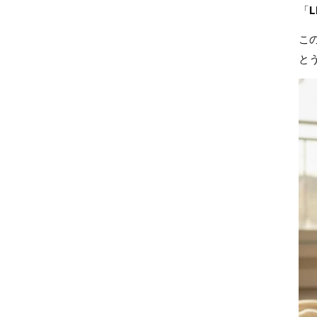
「
L
こ
と