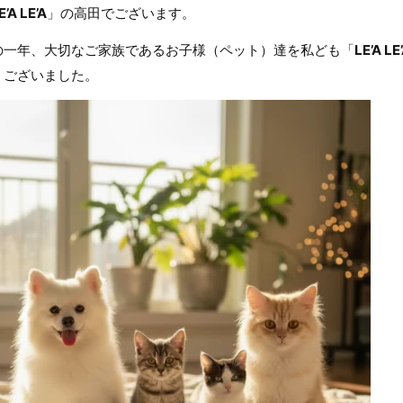
E’A LE’A
」の高田でございます。
の一年、大切なご家族であるお子様（ペット）達を私ども「
LE’A LE
うございました。