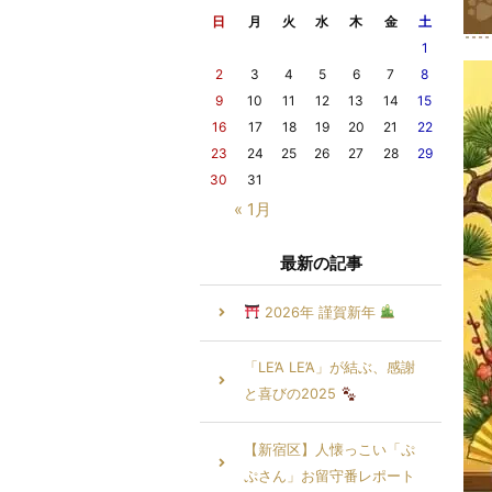
日
月
火
水
木
金
土
1
2
3
4
5
6
7
8
9
10
11
12
13
14
15
16
17
18
19
20
21
22
23
24
25
26
27
28
29
30
31
« 1月
最新の記事
2026年 謹賀新年
「LE’A LE’A」が結ぶ、感謝
と喜びの2025
【新宿区】人懐っこい「ぷ
ぷさん」お留守番レポート