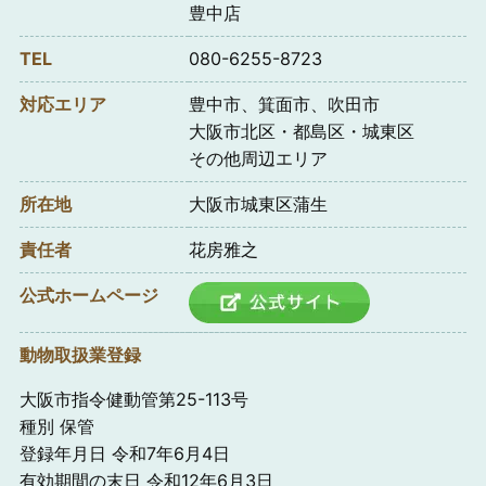
豊中店
TEL
080-6255-8723
対応エリア
豊中市、箕面市、吹田市
大阪市北区・都島区・城東区
その他周辺エリア
所在地
大阪市城東区蒲生
責任者
花房雅之
公式ホームページ
動物取扱業登録
大阪市指令健動管第25-113号
種別 保管
登録年月日 令和7年6月4日
有効期間の末日 令和12年6月3日