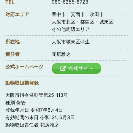
TEL
080-6255-8723
対応エリア
豊中市、箕面市、吹田市
大阪市北区・都島区・城東区
その他周辺エリア
所在地
大阪市城東区蒲生
責任者
花房雅之
公式ホームページ
動物取扱業登録
大阪市指令健動管第25-113号
種別 保管
登録年月日 令和7年6月4日
有効期間の末日 令和12年6月3日
動物取扱責任者 花房雅之