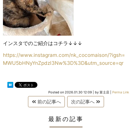
インスタでのご紹介はコチラ↓↓↓
https://www.instagram.com/nk_cocomaison/?igsh=
MWU5bHNyYnZpdzI3Nw%3D%3D&utm_source=qr
Posted on
2026.01.30 12:09
|
by
富士店
|
Perma Link
前の記事へ
次の記事へ
最新の記事