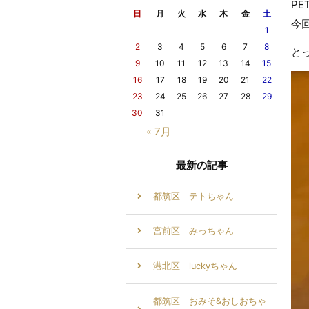
P
日
月
火
水
木
金
土
今
1
2
3
4
5
6
7
8
と
9
10
11
12
13
14
15
16
17
18
19
20
21
22
23
24
25
26
27
28
29
30
31
« 7月
最新の記事
都筑区 テトちゃん
宮前区 みっちゃん
港北区 luckyちゃん
都筑区 おみそ&おしおちゃ