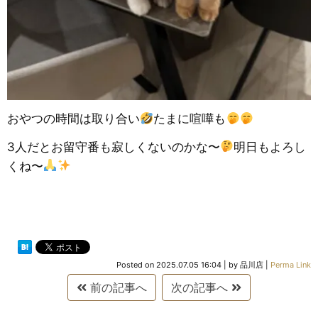
おやつの時間は取り合い
たまに喧嘩も
3人だとお留守番も寂しくないのかな〜
明日もよろし
くね〜
Posted on
2025.07.05 16:04
|
by
品川店
|
Perma Link
前の記事へ
次の記事へ