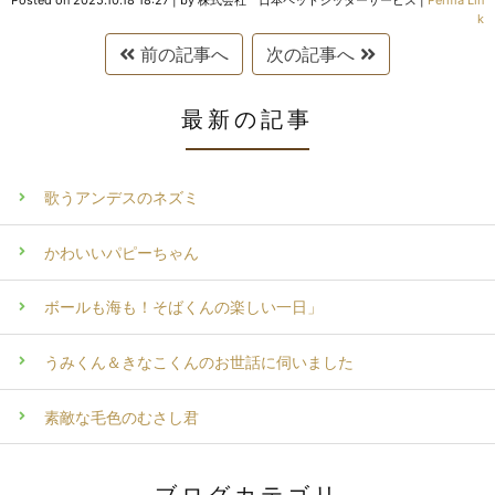
Posted on
2025.10.18 18:27
|
by
株式会社 日本ペットシッターサービス
|
Perma Lin
k
前の記事へ
次の記事へ
最新の記事
歌うアンデスのネズミ
かわいいパピーちゃん
ボールも海も！そばくんの楽しい一日」
うみくん＆きなこくんのお世話に伺いました
素敵な毛色のむさし君