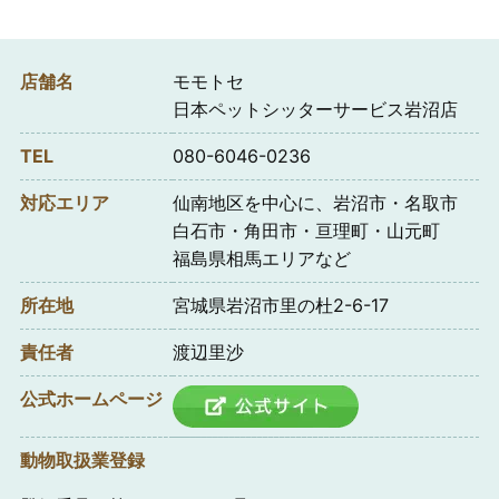
店舗名
モモトセ
日本ペットシッターサービス岩沼店
TEL
080-6046-0236
対応エリア
仙南地区を中心に、岩沼市・名取市
白石市・角田市・亘理町・山元町
福島県相馬エリアなど
所在地
宮城県岩沼市里の杜2-6-17
責任者
渡辺里沙
公式ホームページ
動物取扱業登録