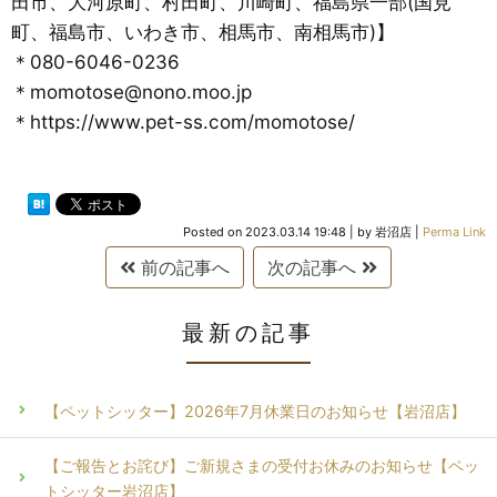
田市、大河原町、村田町、川崎町、福島県一部(国見
町、福島市、いわき市、相馬市、南相馬市)】
＊080-6046-0236
＊momotose@nono.moo.jp
＊https://www.pet-ss.com/momotose/
Posted on
2023.03.14 19:48
|
by
岩沼店
|
Perma Link
前の記事へ
次の記事へ
最新の記事
【ペットシッター】2026年7月休業日のお知らせ【岩沼店】
【ご報告とお詫び】ご新規さまの受付お休みのお知らせ【ペッ
トシッター岩沼店】