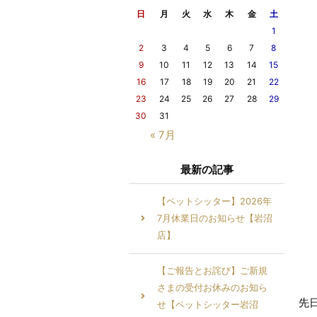
日
月
火
水
木
金
土
1
2
3
4
5
6
7
8
9
10
11
12
13
14
15
16
17
18
19
20
21
22
23
24
25
26
27
28
29
30
31
« 7月
最新の記事
【ペットシッター】2026年
7月休業日のお知らせ【岩沼
店】
【ご報告とお詫び】ご新規
さまの受付お休みのお知ら
先
せ【ペットシッター岩沼