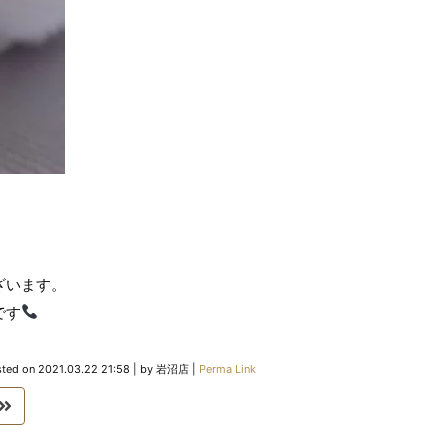
ざいます。
です
sted on
2021.03.22 21:58
|
by
岩沼店
|
Perma Link